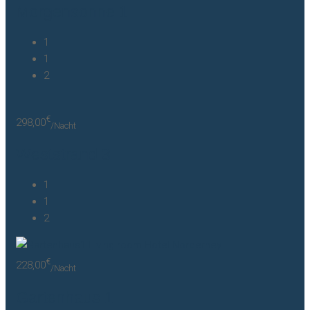
Morgensonne 1
1
1
2
€
298,00
/Nacht
Weststrand 3
1
1
2
€
228,00
/Nacht
Gartenhaus 1