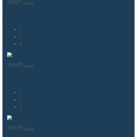
€
288,00
/Nacht
Juistblick 3
1
1
2
€
244,00
/Nacht
Marienhöhe 1
1
1
2
€
199,00
/Nacht