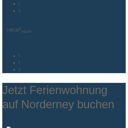
1
2
€
199,00
/Nacht
Morgensonne 4
1
1
2
Jetzt Ferienwohnung
auf Norderney buchen