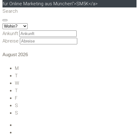
für Online Marketing aus München">SM5K</a>
Search
Ankunft
Abreise
August
2026
M
T
W
T
F
S
S