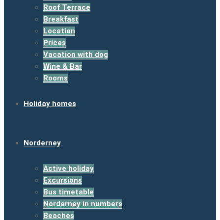
Roof Terrace
Breakfast
Location
Prices
Vacation with dog
Wine & Bar
Rooms
Holiday homes
Norderney
Active holiday
Excursions
Bus timetable
Norderney in numbers
Beaches