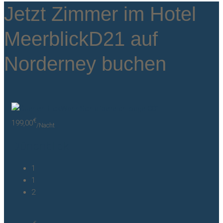
Jetzt Zimmer im Hotel
MeerblickD21 auf
Norderney buchen
€
199,00
/Nacht
Dünenblick
1
1
2