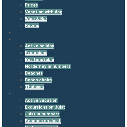
Prices
Vacation with dog
Wine & Bar
Rooms
Holiday homes
Norderney
Active holiday
Excursions
Bus timetable
Norderney in numbers
Beaches
Beach chairs
Thalasso
Juist
Active vacation
Excursions on Juist
Juist in numbers
Beaches on Juist