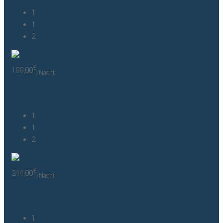
1
1
2
€
199,00
/Nacht
Morgensonne 3
1
1
2
€
244,00
/Nacht
Weststrand 1
1