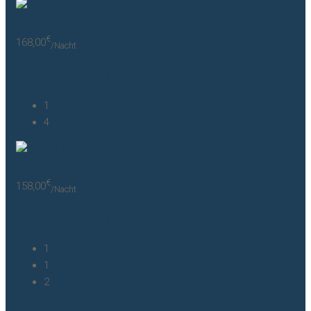
€
168,00
/Nacht
Ferienwohnung Granat 2
1
4
€
158,00
/Nacht
Ferienwohnung Auster 1
1
1
2