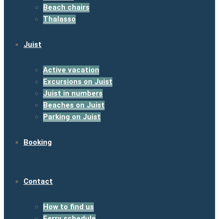
Beach chairs
Thalasso
Juist
Active vacation
Excursions on Juist
Juist in numbers
Beaches on Juist
Parking on Juist
Booking
Contact
How to find us
Ferry schedule