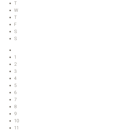
T
W
T
F
S
S
1
2
3
4
5
6
7
8
9
10
11