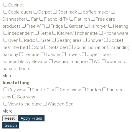
Cabinet
Cable ducts
Carpet
Coat rack
coffee maker
Dishwasher
Fan
Flachbild-TV
Flat Iron
Free care
products
Free WiFi
Fridge
Garden
Hairdryer
Heating
Independent
Kettle
Kitchen/ kitchenette
Kitchenware
Oven
Radio
Safe
Seating area
Shower
Socket
near the bed
Sofa
Sofa bed
Sound insulation
Standing
balcony
Terrace
Toaster
Towels
Upper floors
accessible by elevator
washing machine
WC
wooden or
parquet floors
More
Ausstattung
City view
Court / City
Court view
Garden
Part sea
view
Sea view
View to the dune
Wadden Sea
More
Reset
Apply Filters
Search